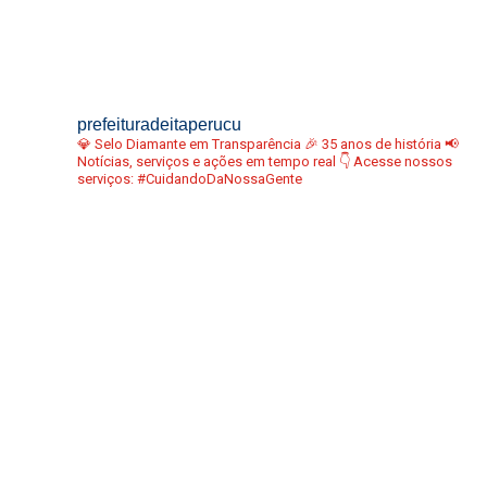
prefeituradeitaperucu
💎 Selo Diamante em Transparência
🎉 35 anos de história
📢
Notícias, serviços e ações em tempo real
👇 Acesse nossos
serviços:
#CuidandoDaNossaGente