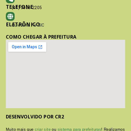
TELEFONE
(41) 3603-2205
ELETRÔNICO
Ouvidoria
/
e-SIC
COMO CHEGAR À PREFEITURA
DESENVOLVIDO POR CR2
Muito mais que
criar site
ou
sistema para prefeituras
! Realizamos