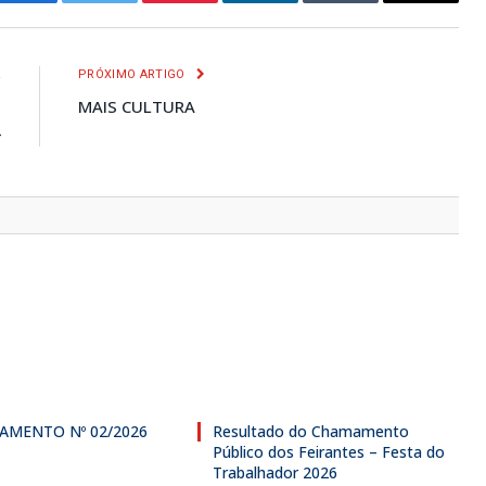
Facebook
Twitter
Pinterest
LinkedIn
Tumblr
E-
mail
R
PRÓXIMO ARTIGO
O
MAIS CULTURA
4
AMENTO Nº 02/2026
Resultado do Chamamento
Público dos Feirantes – Festa do
Trabalhador 2026