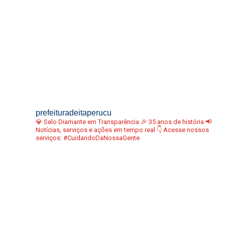
prefeituradeitaperucu
💎 Selo Diamante em Transparência
🎉 35 anos de história
📢
Notícias, serviços e ações em tempo real
👇 Acesse nossos
serviços:
#CuidandoDaNossaGente