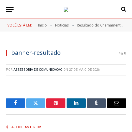
VOCÊ ESTÁ EM:
Inicio
Notícias
Resultado do Chamamento Público dos Feirantes – Festa do Trabalhador 2026
»
»
banner-resultado
0
POR
ASSESSORIA DE COMUNICAÇÃO
ON
27 DE MAIO DE 2026
Facebook
Twitter
Pinterest
LinkedIn
Tumblr
E-
mail
ARTIGO ANTERIOR