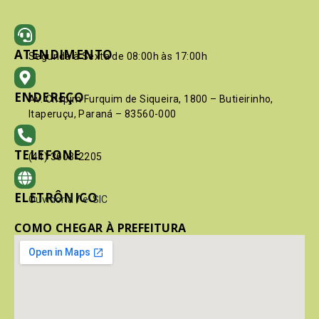
ATENDIMENTO
Segunda à Sexta de 08:00h às 17:00h
ENDEREÇO
Av. Crispim Furquim de Siqueira, 1800 – Butieirinho,
Itaperuçu, Paraná – 83560-000
TELEFONE
(41) 3603-2205
ELETRÔNICO
Ouvidoria
/
e-SIC
COMO CHEGAR À PREFEITURA