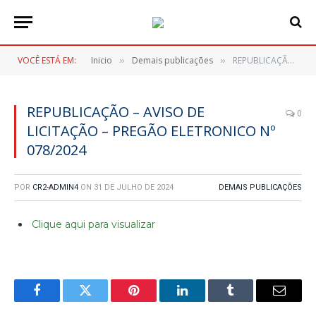
VOCÊ ESTÁ EM:
Inicio
Demais publicações
REPUBLICAÇÃO – AVISO DE LICITAÇÃO – PREGÃO ELETRONICO Nº 078/2024
»
»
REPUBLICAÇÃO – AVISO DE
0
LICITAÇÃO – PREGÃO ELETRONICO Nº
078/2024
POR
CR2-ADMIN4
ON
31 DE JULHO DE 2024
DEMAIS PUBLICAÇÕES
Clique aqui para visualizar
Facebook
Twitter
Pinterest
LinkedIn
Tumblr
E-