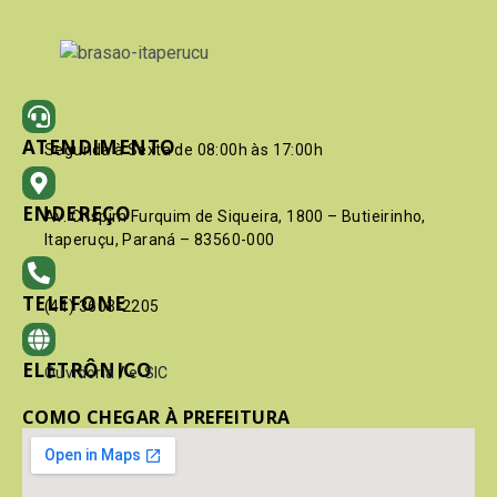
ATENDIMENTO
Segunda à Sexta de 08:00h às 17:00h
ENDEREÇO
Av. Crispim Furquim de Siqueira, 1800 – Butieirinho,
Itaperuçu, Paraná – 83560-000
TELEFONE
(41) 3603-2205
ELETRÔNICO
Ouvidoria
/
e-SIC
COMO CHEGAR À PREFEITURA