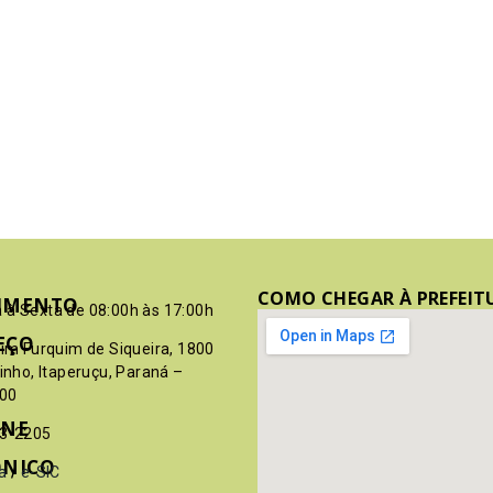
COMO CHEGAR À PREFEIT
IMENTO
 à Sexta de 08:00h às 17:00h
EÇO
pim Furquim de Siqueira, 1800
rinho, Itaperuçu, Paraná –
00
ONE
03-2205
ÔNICO
a
/
e-SIC