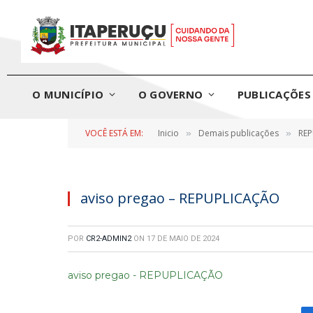
O MUNICÍPIO
O GOVERNO
PUBLICAÇÕES 
VOCÊ ESTÁ EM:
Inicio
Demais publicações
REP
»
»
aviso pregao – REPUPLICAÇÃO
POR
CR2-ADMIN2
ON
17 DE MAIO DE 2024
aviso pregao - REPUPLICAÇÃO