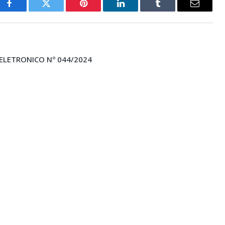
Facebook
Twitter
Pinterest
LinkedIn
Tumblr
E-
mail
 ELETRONICO Nº 044/2024