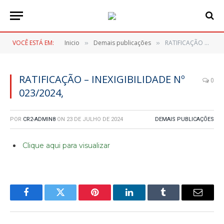
VOCÊ ESTÁ EM:
Inicio
Demais publicações
RATIFICAÇÃO – INEXIGIBILIDADE Nº 023/2024,
»
»
RATIFICAÇÃO – INEXIGIBILIDADE Nº
0
023/2024,
POR
CR2-ADMIN8
ON
23 DE JULHO DE 2024
DEMAIS PUBLICAÇÕES
Clique aqui para visualizar
Facebook
Twitter
Pinterest
LinkedIn
Tumblr
E-
mail