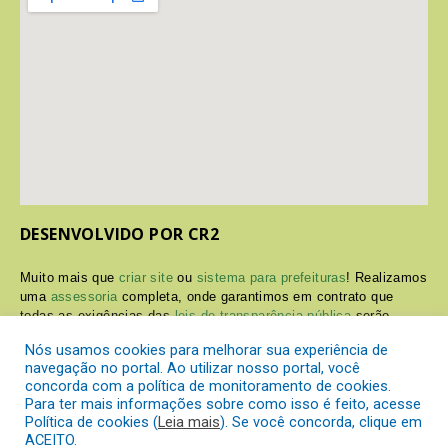
DESENVOLVIDO POR CR2
Muito mais que
criar site
ou
sistema para prefeituras
! Realizamos
uma
assessoria
completa, onde garantimos em contrato que
todas as exigências das
leis de transparência pública
serão
atendidas.
Nós usamos cookies para melhorar sua experiência de
navegação no portal. Ao utilizar nosso portal, você
Conheça o
PNTP
e o
Radar da Transparência Pública
concorda com a política de monitoramento de cookies.
Para ter mais informações sobre como isso é feito, acesse
Política de cookies (
Leia mais
). Se você concorda, clique em
ACEITO.