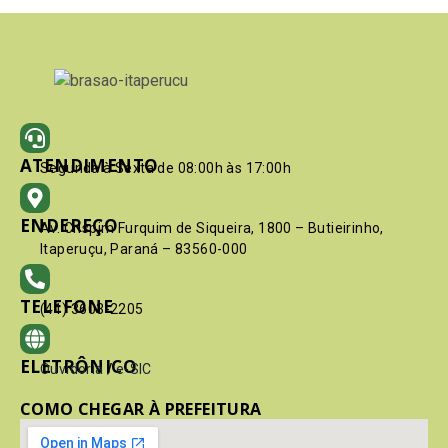
ATENDIMENTO
Segunda à Sexta de 08:00h às 17:00h
ENDEREÇO
Av. Crispim Furquim de Siqueira, 1800 – Butieirinho,
Itaperuçu, Paraná – 83560-000
TELEFONE
(41) 3603-2205
ELETRÔNICO
Ouvidoria
/
e-SIC
COMO CHEGAR À PREFEITURA