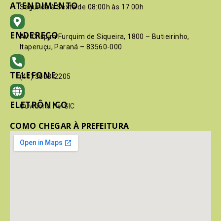
ATENDIMENTO
Segunda à Sexta de 08:00h às 17:00h
ENDEREÇO
Av. Crispim Furquim de Siqueira, 1800 – Butieirinho,
Itaperuçu, Paraná – 83560-000
TELEFONE
(41) 3603-2205
ELETRÔNICO
Ouvidoria
/
e-SIC
COMO CHEGAR À PREFEITURA