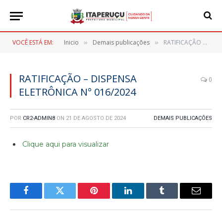
VOCÊ ESTÁ EM:
Inicio
Demais publicações
RATIFICAÇÃO – DISPENSA ELETRÔNICA N° 016/2024
»
»
RATIFICAÇÃO – DISPENSA
0
ELETRÔNICA N° 016/2024
POR
CR2-ADMIN8
ON
21 DE AGOSTO DE 2024
DEMAIS PUBLICAÇÕES
Clique aqui para visualizar
Facebook
Twitter
Pinterest
LinkedIn
Tumblr
E-
mail