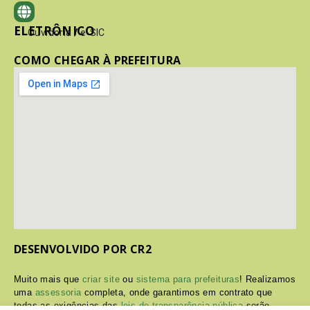
ELETRÔNICO
Ouvidoria
/
e-SIC
COMO CHEGAR À PREFEITURA
DESENVOLVIDO POR CR2
Muito mais que
criar site
ou
sistema para prefeituras
! Realizamos
uma
assessoria
completa, onde garantimos em contrato que
todas as exigências das
leis de transparência pública
serão