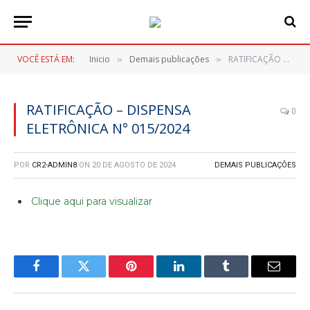
VOCÊ ESTÁ EM:
Inicio
Demais publicações
RATIFICAÇÃO – DISPENSA ELETRÔNICA N° 015/2024
»
»
RATIFICAÇÃO – DISPENSA
0
ELETRÔNICA N° 015/2024
POR
CR2-ADMIN8
ON
20 DE AGOSTO DE 2024
DEMAIS PUBLICAÇÕES
Clique aqui para visualizar
Facebook
Twitter
Pinterest
LinkedIn
Tumblr
E-
mail