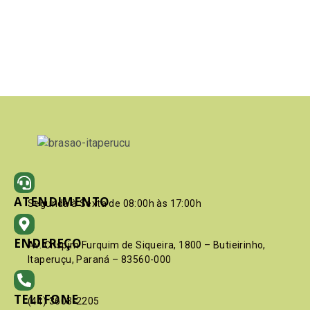
ATENDIMENTO
Segunda à Sexta de 08:00h às 17:00h
ENDEREÇO
Av. Crispim Furquim de Siqueira, 1800 – Butieirinho,
Itaperuçu, Paraná – 83560-000
TELEFONE
(41) 3603-2205