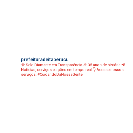
prefeituradeitaperucu
💎 Selo Diamante em Transparência
🎉 35 anos de história
📢
Notícias, serviços e ações em tempo real
👇 Acesse nossos
serviços:
#CuidandoDaNossaGente