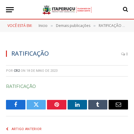
VOCÊ ESTÁ EM:
Inicio
Demais publicações
RATIFICAÇÃO DE DISPENSA ELETRÔNICA N° 019/2023
»
»
RATIFICAÇÃO
0
POR
CR2
ON
18 DE MAIO DE 2023
RATIFICAÇÃO
Facebook
Twitter
Pinterest
LinkedIn
Tumblr
E-
mail
ARTIGO ANTERIOR