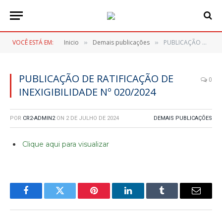
VOCÊ ESTÁ EM:
Inicio
Demais publicações
PUBLICAÇÃO DE RATIFICAÇÃO DE INEXIGIBILIDADE Nº 020/2024
»
»
PUBLICAÇÃO DE RATIFICAÇÃO DE
0
INEXIGIBILIDADE Nº 020/2024
POR
CR2-ADMIN2
ON
2 DE JULHO DE 2024
DEMAIS PUBLICAÇÕES
Clique aqui para visualizar
Facebook
Twitter
Pinterest
LinkedIn
Tumblr
E-
mail