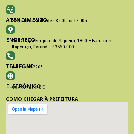
ATENDIMENTO
Segunda à Sexta de 08:00h às 17:00h
ENDEREÇO
Av. Crispim Furquim de Siqueira, 1800 – Butieirinho,
Itaperuçu, Paraná – 83560-000
TELEFONE
(41) 3603-2205
ELETRÔNICO
Ouvidoria
/
e-SIC
COMO CHEGAR À PREFEITURA