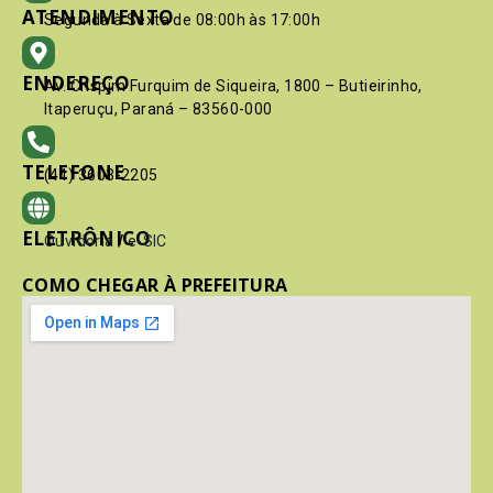
ATENDIMENTO
Segunda à Sexta de 08:00h às 17:00h
ENDEREÇO
Av. Crispim Furquim de Siqueira, 1800 – Butieirinho,
Itaperuçu, Paraná – 83560-000
TELEFONE
(41) 3603-2205
ELETRÔNICO
Ouvidoria
/
e-SIC
COMO CHEGAR À PREFEITURA