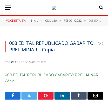
VOCÊ ESTÁ EM:
Inicio
Cidadão
PSS 001/2022
008 EDITAL REPUBLICADO GABARITO PRELIMINAR – Cópia
»
»
»
008 EDITAL REPUBLICADO GABARITO
0
PRELIMINAR – Cópia
POR
CR2
ON
15 DE MAIO DE 2023
008 EDITAL REPUBLICADO GABARITO PRELIMINAR -
Cópia
Facebook
Twitter
Pinterest
LinkedIn
Tumblr
E-
mail