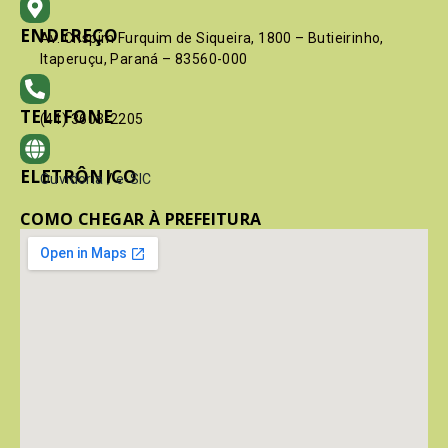
ENDEREÇO
Av. Crispim Furquim de Siqueira, 1800 – Butieirinho,
Itaperuçu, Paraná – 83560-000
TELEFONE
(41) 3603-2205
ELETRÔNICO
Ouvidoria
/
e-SIC
COMO CHEGAR À PREFEITURA