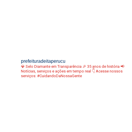
prefeituradeitaperucu
💎 Selo Diamante em Transparência
🎉 35 anos de história
📢
Notícias, serviços e ações em tempo real
👇 Acesse nossos
serviços:
#CuidandoDaNossaGente