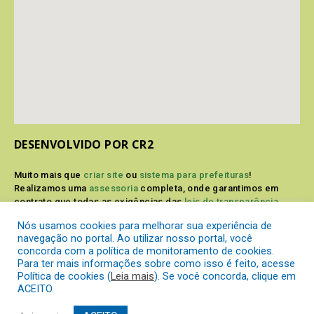
DESENVOLVIDO POR CR2
Muito mais que
criar site
ou
sistema para prefeituras
!
Realizamos uma
assessoria
completa, onde garantimos em
contrato que todas as exigências das
leis de transparência
pública
serão atendidas.
Nós usamos cookies para melhorar sua experiência de
navegação no portal. Ao utilizar nosso portal, você
Conheça o
PNTP
e o
Radar da Transparência Pública
concorda com a política de monitoramento de cookies.
Para ter mais informações sobre como isso é feito, acesse
Política de cookies (
Leia mais
). Se você concorda, clique em
ACEITO.
Prefeitura Municipal de Itaperuçu.
Todos os direitos reservados a