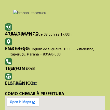
ATENDIMENTO
Segunda à Sexta de 08:00h às 17:00h
ENDEREÇO
Av. Crispim Furquim de Siqueira, 1800 – Butieirinho,
Itaperuçu, Paraná – 83560-000
TELEFONE
(41) 3603-2205
ELETRÔNICO
Ouvidoria
/
e-SIC
COMO CHEGAR À PREFEITURA