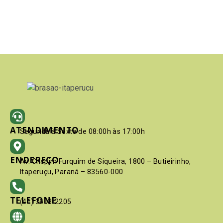
ATENDIMENTO
Segunda à Sexta de 08:00h às 17:00h
ENDEREÇO
Av. Crispim Furquim de Siqueira, 1800 – Butieirinho,
Itaperuçu, Paraná – 83560-000
TELEFONE
(41) 3603-2205