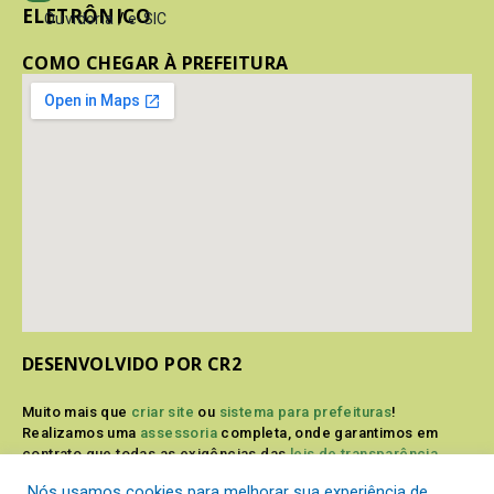
ELETRÔNICO
Ouvidoria
/
e-SIC
COMO CHEGAR À PREFEITURA
DESENVOLVIDO POR CR2
Muito mais que
criar site
ou
sistema para prefeituras
!
Realizamos uma
assessoria
completa, onde garantimos em
contrato que todas as exigências das
leis de transparência
pública
serão atendidas.
Nós usamos cookies para melhorar sua experiência de