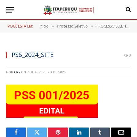
VOCÊ ESTÁ EM:
Inicio
Processo Seletivo
PROCESSO SELETIVO SIMPLIFICADO Nº 001/2025
»
»
PSS_2024_SITE
0
POR
CR2
ON
7 DE FEVEREIRO DE 2025
Facebook
Twitter
Pinterest
LinkedIn
Tumblr
E-