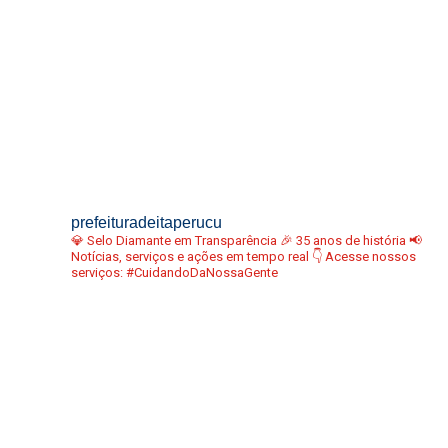
prefeituradeitaperucu
💎 Selo Diamante em Transparência
🎉 35 anos de história
📢
Notícias, serviços e ações em tempo real
👇 Acesse nossos
serviços:
#CuidandoDaNossaGente