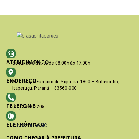
ATENDIMENTO
Segunda à Sexta de 08:00h às 17:00h
ENDEREÇO
Av. Crispim Furquim de Siqueira, 1800 – Butieirinho,
Itaperuçu, Paraná – 83560-000
TELEFONE
(41) 3603-2205
ELETRÔNICO
Ouvidoria
/
e-SIC
COMO CHEGAR À PREFEITURA