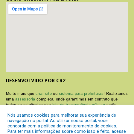
DESENVOLVIDO POR CR2
Muito mais que
criar site
ou
sistema para prefeituras
! Realizamos
uma
assessoria
completa, onde garantimos em contrato que
todas as exigências das
leis de transparência pública
serão
atendidas.
Nós usamos cookies para melhorar sua experiência de
navegação no portal. Ao utilizar nosso portal, você
Conheça o
PNTP
e o
Radar da Transparência Pública
concorda com a política de monitoramento de cookies.
Para ter mais informações sobre como isso é feito, acesse