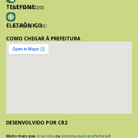
TELEFONE
(41) 3603-2205
ELETRÔNICO
Ouvidoria
/
e-SIC
COMO CHEGAR À PREFEITURA
DESENVOLVIDO POR CR2
Muito mais que
criar site
ou
sistema para prefeituras
!