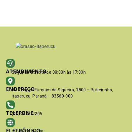
ATENDIMENTO
Segunda à Sexta de 08:00h às 17:00h
ENDEREÇO
Av. Crispim Furquim de Siqueira, 1800 – Butieirinho,
Itaperuçu, Paraná – 83560-000
TELEFONE
(41) 3603-2205
ELETRÔNICO
Ouvidoria
/
e-SIC