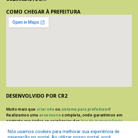
COMO CHEGAR À PREFEITURA
DESENVOLVIDO POR CR2
Muito mais que
criar site
ou
sistema para prefeituras
!
Realizamos uma
assessoria
completa, onde garantimos em
contrato que todas as exigências das
leis de transparência
pública
serão atendidas.
Nós usamos cookies para melhorar sua experiência de
navegação no portal. Ao utilizar nosso portal, você