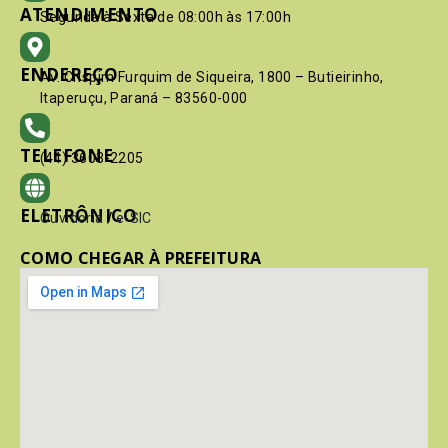
ATENDIMENTO
Segunda à Sexta de 08:00h às 17:00h
ENDEREÇO
Av. Crispim Furquim de Siqueira, 1800 – Butieirinho,
Itaperuçu, Paraná – 83560-000
TELEFONE
(41) 3603-2205
ELETRÔNICO
Ouvidoria
/
e-SIC
COMO CHEGAR À PREFEITURA