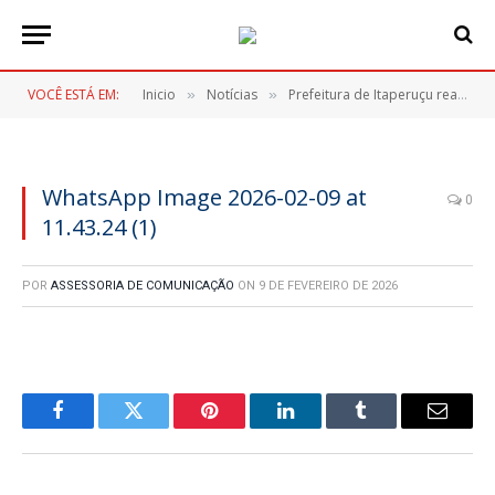
VOCÊ ESTÁ EM:
Inicio
Notícias
Prefeitura de Itaperuçu realiza maior entrega de kits escolares da história e anuncia cronograma de uniformes
»
»
WhatsApp Image 2026-02-09 at
0
11.43.24 (1)
POR
ASSESSORIA DE COMUNICAÇÃO
ON
9 DE FEVEREIRO DE 2026
Facebook
Twitter
Pinterest
LinkedIn
Tumblr
E-
mail