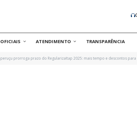
OFICIAIS
ATENDIMENTO
TRANSPARÊNCIA
taperuçu prorroga prazo do RegularizaItap 2025: mais tempo e descontos para 