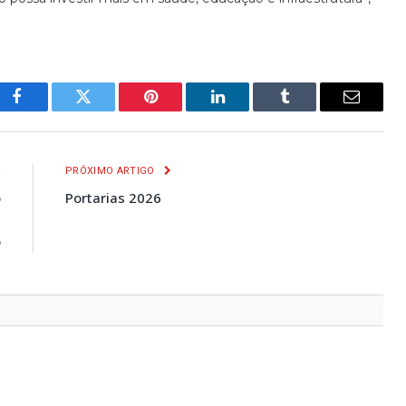
Facebook
Twitter
Pinterest
LinkedIn
Tumblr
E-
mail
R
PRÓXIMO ARTIGO
o
Portarias 2026
a
o