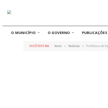
O MUNICÍPIO
O GOVERNO
PUBLICAÇÕES 
VOCÊ ESTÁ EM:
Inicio
Notícias
Prefeitura de I
»
»