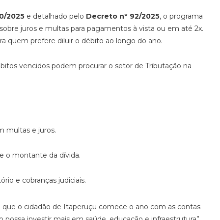
30/2025
e detalhado pelo
Decreto nº 92/2025
, o programa
bre juros e multas para pagamentos à vista ou em até 2x.
 quem prefere diluir o débito ao longo do ano.
itos vencidos podem procurar o setor de Tributação na
multas e juros.
e o montante da dívida.
rio e cobranças judiciais.
ra que o cidadão de Itaperuçu comece o ano com as contas
 possa investir mais em saúde, educação e infraestrutura”,