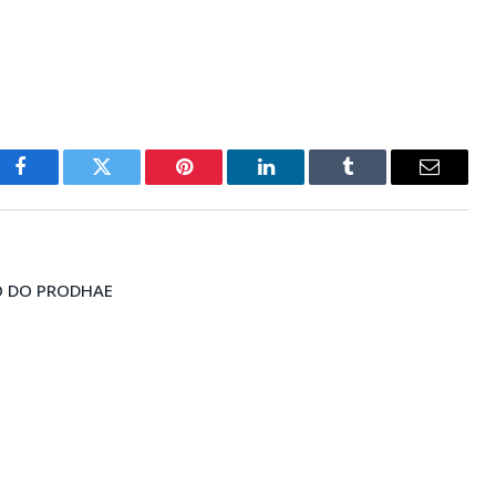
Facebook
Twitter
Pinterest
LinkedIn
Tumblr
E-
mail
TO DO PRODHAE