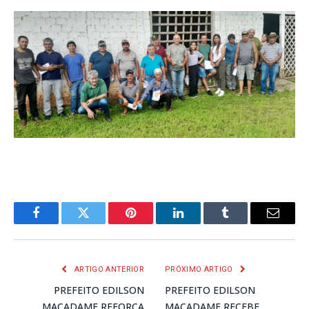
Facebook
Twitter
Pinterest
LinkedIn
Tumblr
E-
mail
ARTIGO ANTERIOR
PRÓXIMO ARTIGO
PREFEITO EDILSON
PREFEITO EDILSON
MACADAME REFORÇA
MACADAME RECEBE