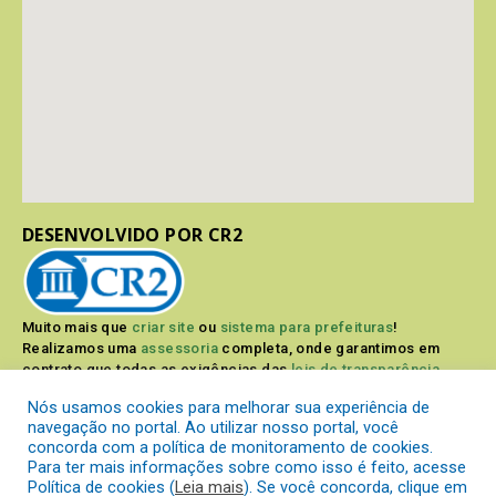
DESENVOLVIDO POR CR2
Muito mais que
criar site
ou
sistema para prefeituras
!
Realizamos uma
assessoria
completa, onde garantimos em
contrato que todas as exigências das
leis de transparência
pública
serão atendidas.
Nós usamos cookies para melhorar sua experiência de
navegação no portal. Ao utilizar nosso portal, você
Conheça o
PNTP
e o
Radar da Transparência Pública
concorda com a política de monitoramento de cookies.
Para ter mais informações sobre como isso é feito, acesse
Política de cookies (
Leia mais
). Se você concorda, clique em