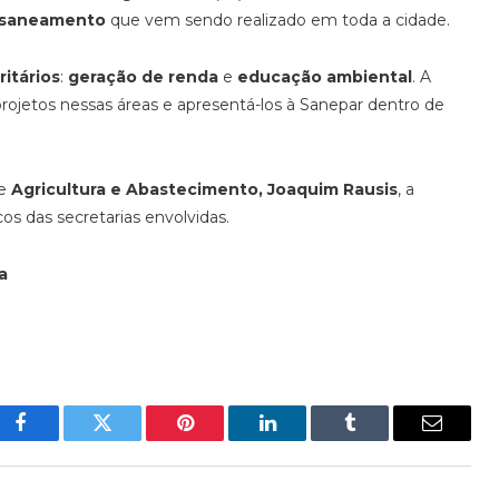
saneamento
que vem sendo realizado em toda a cidade.
ritários
:
geração de renda
e
educação ambiental
. A
rojetos nessas áreas e apresentá-los à Sanepar dentro de
de
Agricultura e Abastecimento, Joaquim Rausis
, a
cos das secretarias envolvidas.
a
Facebook
Twitter
Pinterest
LinkedIn
Tumblr
E-
mail