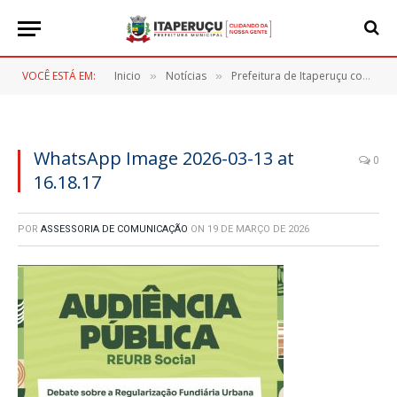
VOCÊ ESTÁ EM:
Inicio
Notícias
Prefeitura de Itaperuçu convida moradores para audiência pública sobre regularização fundiária gratuita
»
»
WhatsApp Image 2026-03-13 at
0
16.18.17
POR
ASSESSORIA DE COMUNICAÇÃO
ON
19 DE MARÇO DE 2026