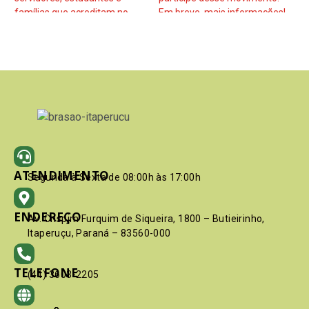
ATENDIMENTO
Segunda à Sexta de 08:00h às 17:00h
ENDEREÇO
Av. Crispim Furquim de Siqueira, 1800 – Butieirinho,
Itaperuçu, Paraná – 83560-000
TELEFONE
(41) 3603-2205