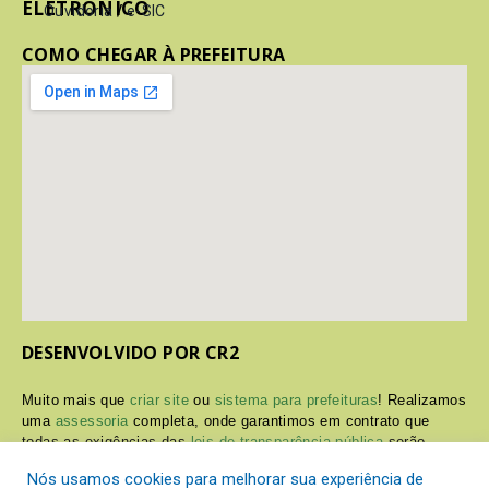
ELETRÔNICO
Ouvidoria
/
e-SIC
COMO CHEGAR À PREFEITURA
DESENVOLVIDO POR CR2
Muito mais que
criar site
ou
sistema para prefeituras
! Realizamos
uma
assessoria
completa, onde garantimos em contrato que
todas as exigências das
leis de transparência pública
serão
atendidas.
Nós usamos cookies para melhorar sua experiência de