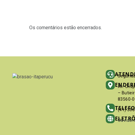
Os comentários estão encerrados.
ATEND
Segunda
ENDER
Av. Cris
– Butiei
83560-0
TELEF
(41) 36
ELETR
Ouvidori