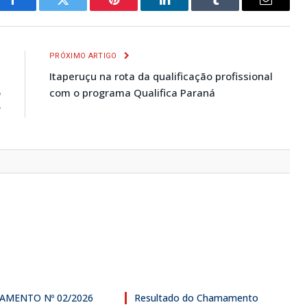
Facebook
Twitter
Pinterest
LinkedIn
Tumblr
E-
mail
R
PRÓXIMO ARTIGO
s
Itaperuçu na rota da qualificação profissional
o
com o programa Qualifica Paraná
r
AMENTO Nº 02/2026
Resultado do Chamamento