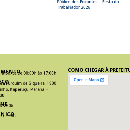
Público dos Feirantes – Festa do
Trabalhador 2026
COMO CHEGAR À PREFEIT
IMENTO
 à Sexta de 08:00h às 17:00h
EÇO
pim Furquim de Siqueira, 1800
rinho, Itaperuçu, Paraná –
00
ONE
03-2205
ÔNICO
a
/
e-SIC