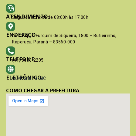
ATENDIMENTO
Segunda à Sexta de 08:00h às 17:00h
ENDEREÇO
Av. Crispim Furquim de Siqueira, 1800 – Butieirinho,
Itaperuçu, Paraná – 83560-000
TELEFONE
(41) 3603-2205
ELETRÔNICO
Ouvidoria
/
e-SIC
COMO CHEGAR À PREFEITURA