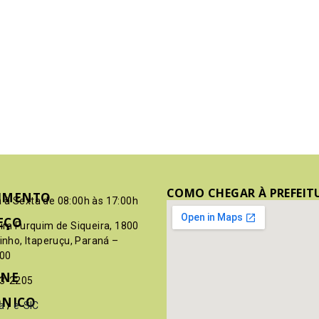
COMO CHEGAR À PREFEIT
IMENTO
 à Sexta de 08:00h às 17:00h
EÇO
pim Furquim de Siqueira, 1800
rinho, Itaperuçu, Paraná –
00
ONE
03-2205
ÔNICO
a
/
e-SIC