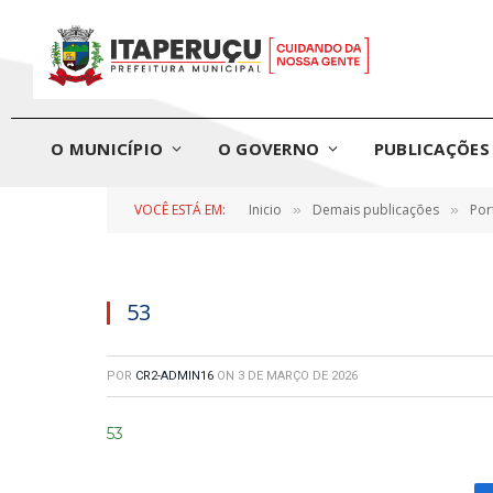
O MUNICÍPIO
O GOVERNO
PUBLICAÇÕES 
VOCÊ ESTÁ EM:
Inicio
Demais publicações
Por
»
»
53
POR
CR2-ADMIN16
ON
3 DE MARÇO DE 2026
53