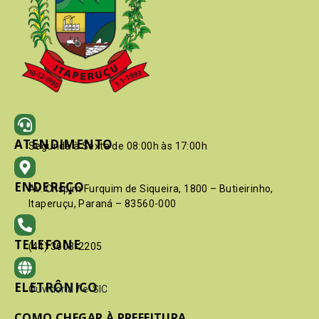
ATENDIMENTO
Segunda à Sexta de 08:00h às 17:00h
ENDEREÇO
Av. Crispim Furquim de Siqueira, 1800 – Butieirinho,
Itaperuçu, Paraná – 83560-000
TELEFONE
(41) 3603-2205
ELETRÔNICO
Ouvidoria
/
e-SIC
COMO CHEGAR À PREFEITURA