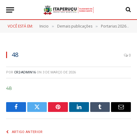
VOCÊ ESTÁ EM:
Inicio
Demais publicações
Portarias 2026
4
»
»
»
48
0
POR
CR2-ADMIN16
ON
3 DE MARÇO DE 2026
48
Facebook
Twitter
Pinterest
LinkedIn
Tumblr
E-
mail
ARTIGO ANTERIOR