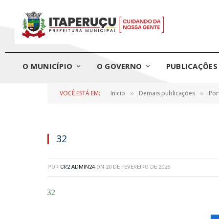
O MUNICÍPIO
O GOVERNO
PUBLICAÇÕES 
VOCÊ ESTÁ EM:
Inicio
Demais publicações
Por
»
»
32
POR
CR2-ADMIN24
ON
20 DE FEVEREIRO DE 2026
32