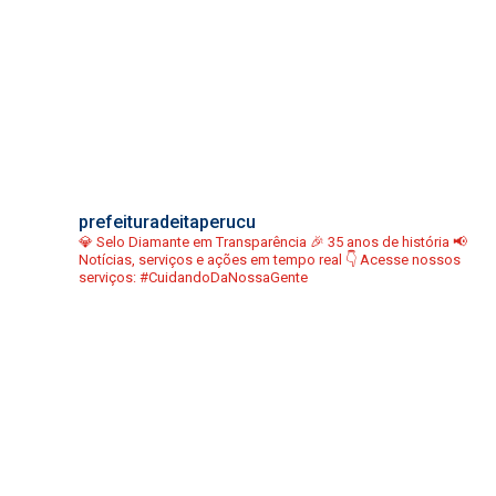
prefeituradeitaperucu
💎 Selo Diamante em Transparência
🎉 35 anos de história
📢
Notícias, serviços e ações em tempo real
👇 Acesse nossos
serviços:
#CuidandoDaNossaGente