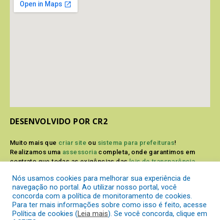
DESENVOLVIDO POR CR2
Muito mais que
criar site
ou
sistema para prefeituras
!
Realizamos uma
assessoria
completa, onde garantimos em
contrato que todas as exigências das
leis de transparência
pública
serão atendidas.
Nós usamos cookies para melhorar sua experiência de
navegação no portal. Ao utilizar nosso portal, você
Conheça o
PNTP
e o
Radar da Transparência Pública
concorda com a política de monitoramento de cookies.
Para ter mais informações sobre como isso é feito, acesse
Política de cookies (
Leia mais
). Se você concorda, clique em