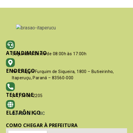
ATENDIMENTO
Segunda à Sexta de 08:00h às 17:00h
ENDEREÇO
Av. Crispim Furquim de Siqueira, 1800 – Butieirinho,
Itaperuçu, Paraná – 83560-000
TELEFONE
(41) 3603-2205
ELETRÔNICO
Ouvidoria
/
e-SIC
COMO CHEGAR À PREFEITURA