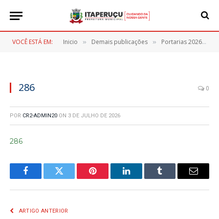
VOCÊ ESTÁ EM:
Inicio
Demais publicações
Portarias 2026
2
»
»
»
286
0
POR
CR2-ADMIN20
ON
3 DE JULHO DE 2026
286
Facebook
Twitter
Pinterest
LinkedIn
Tumblr
E-
mail
ARTIGO ANTERIOR