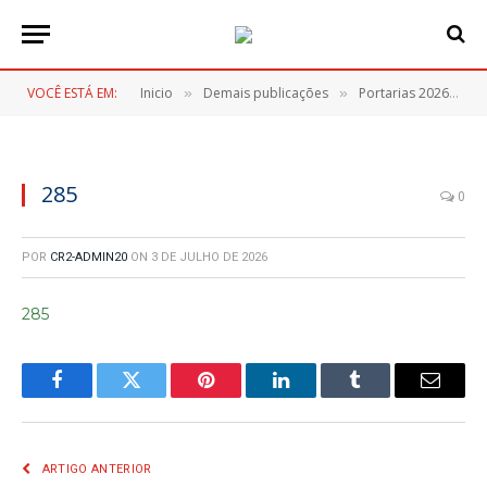
VOCÊ ESTÁ EM:
Inicio
Demais publicações
Portarias 2026
2
»
»
»
285
0
POR
CR2-ADMIN20
ON
3 DE JULHO DE 2026
285
Facebook
Twitter
Pinterest
LinkedIn
Tumblr
E-
mail
ARTIGO ANTERIOR