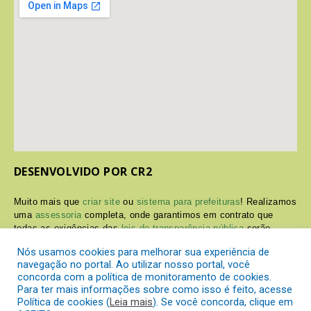
DESENVOLVIDO POR CR2
Muito mais que
criar site
ou
sistema para prefeituras
! Realizamos
uma
assessoria
completa, onde garantimos em contrato que
todas as exigências das
leis de transparência pública
serão
atendidas.
Nós usamos cookies para melhorar sua experiência de
navegação no portal. Ao utilizar nosso portal, você
Conheça o
PNTP
e o
Radar da Transparência Pública
concorda com a política de monitoramento de cookies.
Para ter mais informações sobre como isso é feito, acesse
Política de cookies (
Leia mais
). Se você concorda, clique em