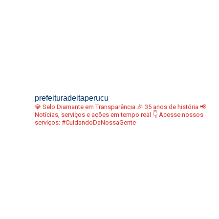
prefeituradeitaperucu
💎 Selo Diamante em Transparência
🎉 35 anos de história
📢
Notícias, serviços e ações em tempo real
👇 Acesse nossos
serviços:
#CuidandoDaNossaGente