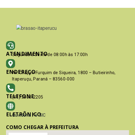
ATENDIMENTO
Segunda à Sexta de 08:00h às 17:00h
ENDEREÇO
Av. Crispim Furquim de Siqueira, 1800 – Butieirinho,
Itaperuçu, Paraná – 83560-000
TELEFONE
(41) 3603-2205
ELETRÔNICO
Ouvidoria
/
e-SIC
COMO CHEGAR À PREFEITURA