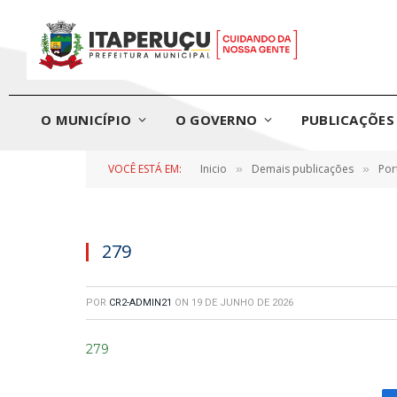
O MUNICÍPIO
O GOVERNO
PUBLICAÇÕES 
VOCÊ ESTÁ EM:
Inicio
Demais publicações
Por
»
»
279
POR
CR2-ADMIN21
ON
19 DE JUNHO DE 2026
279