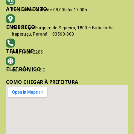
ATENDIMENTO
Segunda à Sexta de 08:00h às 17:00h
ENDEREÇO
Av. Crispim Furquim de Siqueira, 1800 – Butieirinho,
Itaperuçu, Paraná – 83560-000
TELEFONE
(41) 3603-2205
ELETRÔNICO
Ouvidoria
/
e-SIC
COMO CHEGAR À PREFEITURA