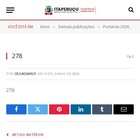
VOCÊ ESTÁ EM:
Inicio
Demais publicações
Portarias 2026
2
»
»
»
278
0
POR
CR2-ADMIN21
ON
19 DE JUNHO DE 2026
278
Facebook
Twitter
Pinterest
LinkedIn
Tumblr
E-
mail
ARTIGO ANTERIOR