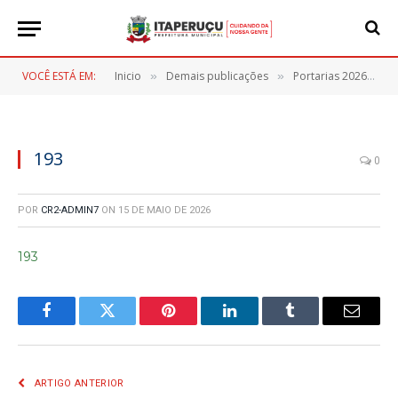
VOCÊ ESTÁ EM:
Inicio
Demais publicações
Portarias 2026
1
»
»
»
193
0
POR
CR2-ADMIN7
ON
15 DE MAIO DE 2026
193
Facebook
Twitter
Pinterest
LinkedIn
Tumblr
E-
mail
ARTIGO ANTERIOR