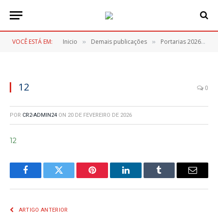
VOCÊ ESTÁ EM:
Inicio
Demais publicações
Portarias 2026
1
»
»
»
12
0
POR
CR2-ADMIN24
ON
20 DE FEVEREIRO DE 2026
12
Facebook
Twitter
Pinterest
LinkedIn
Tumblr
E-
mail
ARTIGO ANTERIOR