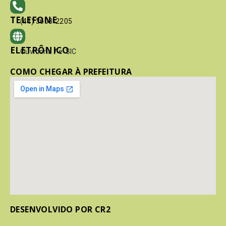
TELEFONE
(41) 3603-2205
ELETRÔNICO
Ouvidoria
/
e-SIC
COMO CHEGAR À PREFEITURA
DESENVOLVIDO POR CR2