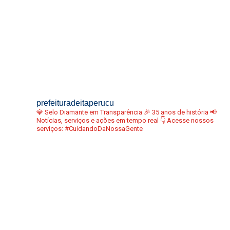
prefeituradeitaperucu
💎 Selo Diamante em Transparência
🎉 35 anos de história
📢
Notícias, serviços e ações em tempo real
👇 Acesse nossos
serviços:
#CuidandoDaNossaGente