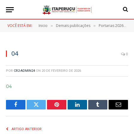
VOCÊ ESTÁ EM:
Inicio
Demais publicações
Portarias 2026
0
»
»
»
04
0
POR
CR2-ADMIN24
ON
20 DE FEVEREIRO DE 2026
04
Facebook
Twitter
Pinterest
LinkedIn
Tumblr
E-
mail
ARTIGO ANTERIOR