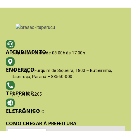
ATENDIMENTO
Segunda à Sexta de 08:00h às 17:00h
ENDEREÇO
Av. Crispim Furquim de Siqueira, 1800 – Butieirinho,
Itaperuçu, Paraná – 83560-000
TELEFONE
(41) 3603-2205
ELETRÔNICO
Ouvidoria
/
e-SIC
COMO CHEGAR À PREFEITURA