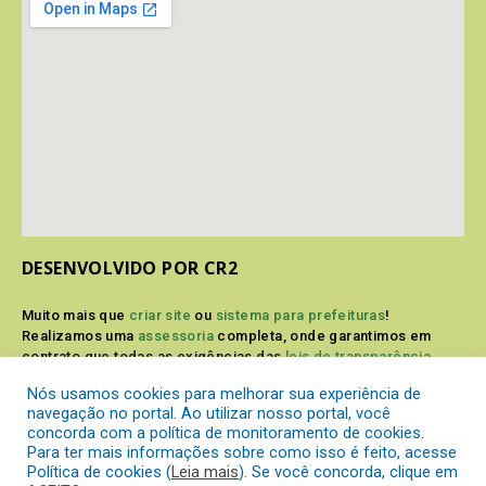
DESENVOLVIDO POR CR2
Muito mais que
criar site
ou
sistema para prefeituras
!
Realizamos uma
assessoria
completa, onde garantimos em
contrato que todas as exigências das
leis de transparência
pública
serão atendidas.
Nós usamos cookies para melhorar sua experiência de
navegação no portal. Ao utilizar nosso portal, você
Conheça o
PNTP
e o
Radar da Transparência Pública
concorda com a política de monitoramento de cookies.
Para ter mais informações sobre como isso é feito, acesse
Política de cookies (
Leia mais
). Se você concorda, clique em