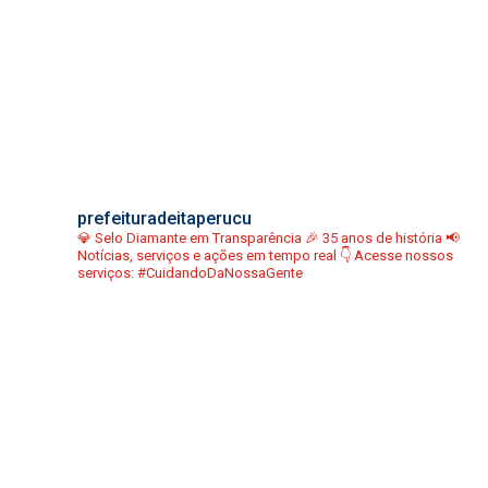
prefeituradeitaperucu
💎 Selo Diamante em Transparência
🎉 35 anos de história
📢
Notícias, serviços e ações em tempo real
👇 Acesse nossos
serviços:
#CuidandoDaNossaGente