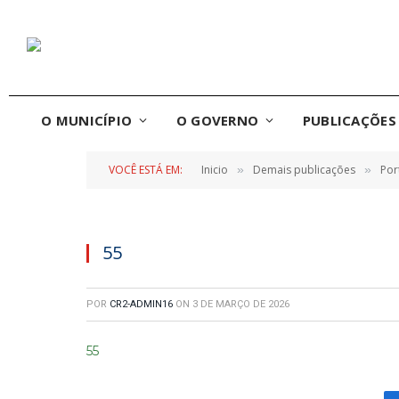
O MUNICÍPIO
O GOVERNO
PUBLICAÇÕES 
VOCÊ ESTÁ EM:
Inicio
Demais publicações
Por
»
»
55
POR
CR2-ADMIN16
ON
3 DE MARÇO DE 2026
55