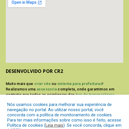
DESENVOLVIDO POR CR2
Muito mais que
criar site
ou
sistema para prefeituras
!
Realizamos uma
assessoria
completa, onde garantimos em
contrato que todas as exigências das
leis de transparência
pública
serão atendidas.
Nós usamos cookies para melhorar sua experiência de
navegação no portal. Ao utilizar nosso portal, você
Conheça o
PNTP
e o
Radar da Transparência Pública
concorda com a política de monitoramento de cookies.
Para ter mais informações sobre como isso é feito, acesse
Política de cookies (
Leia mais
). Se você concorda, clique em