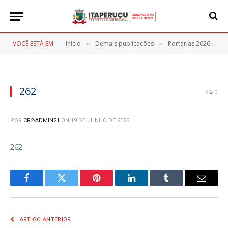
VOCÊ ESTÁ EM:
Inicio
Demais publicações
Portarias 2026
2
»
»
»
262
0
POR
CR2-ADMIN21
ON
19 DE JUNHO DE 2026
262
Facebook
Twitter
Pinterest
LinkedIn
Tumblr
E-
mail
ARTIGO ANTERIOR