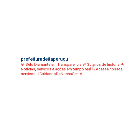
prefeituradeitaperucu
💎 Selo Diamante em Transparência
🎉 35 anos de história
📢
Notícias, serviços e ações em tempo real
👇 Acesse nossos
serviços:
#CuidandoDaNossaGente