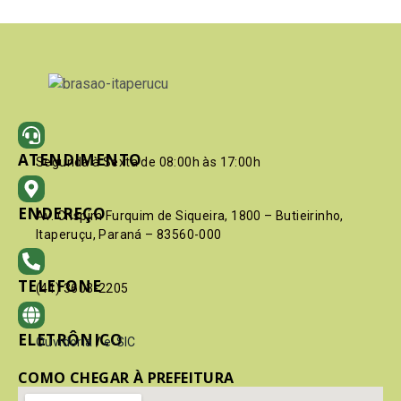
ATENDIMENTO
Segunda à Sexta de 08:00h às 17:00h
ENDEREÇO
Av. Crispim Furquim de Siqueira, 1800 – Butieirinho,
Itaperuçu, Paraná – 83560-000
TELEFONE
(41) 3603-2205
ELETRÔNICO
Ouvidoria
/
e-SIC
COMO CHEGAR À PREFEITURA