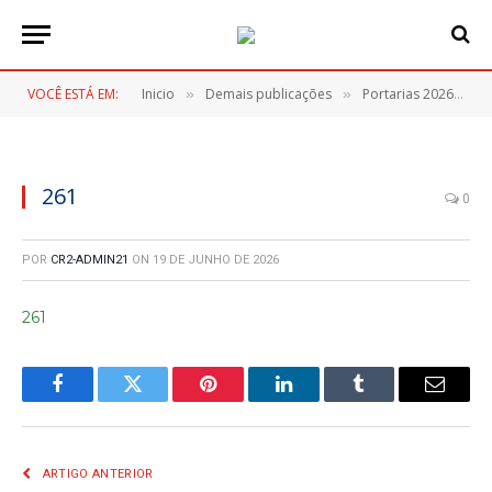
VOCÊ ESTÁ EM:
Inicio
Demais publicações
Portarias 2026
2
»
»
»
261
0
POR
CR2-ADMIN21
ON
19 DE JUNHO DE 2026
261
Facebook
Twitter
Pinterest
LinkedIn
Tumblr
E-
mail
ARTIGO ANTERIOR