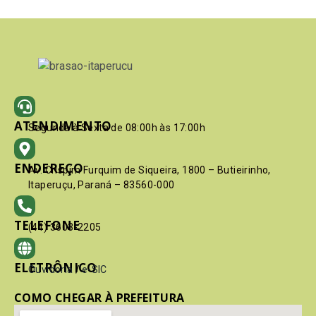
ATENDIMENTO
Segunda à Sexta de 08:00h às 17:00h
ENDEREÇO
Av. Crispim Furquim de Siqueira, 1800 – Butieirinho,
Itaperuçu, Paraná – 83560-000
TELEFONE
(41) 3603-2205
ELETRÔNICO
Ouvidoria
/
e-SIC
COMO CHEGAR À PREFEITURA