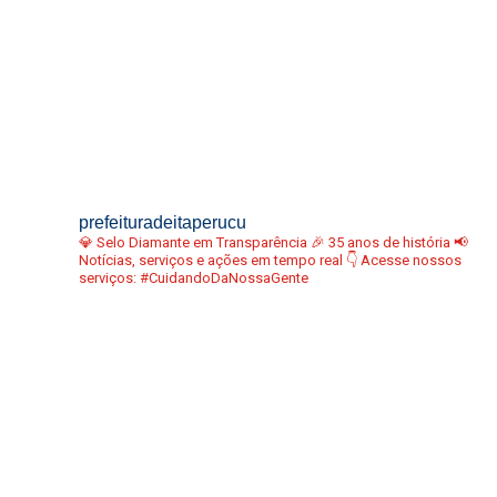
prefeituradeitaperucu
💎 Selo Diamante em Transparência
🎉 35 anos de história
📢
Notícias, serviços e ações em tempo real
👇 Acesse nossos
serviços:
#CuidandoDaNossaGente