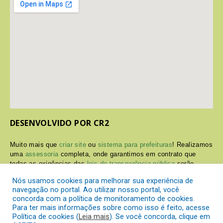
DESENVOLVIDO POR CR2
Muito mais que
criar site
ou
sistema para prefeituras
! Realizamos
uma
assessoria
completa, onde garantimos em contrato que
todas as exigências das
leis de transparência pública
serão
atendidas.
Nós usamos cookies para melhorar sua experiência de
navegação no portal. Ao utilizar nosso portal, você
Conheça o
PNTP
e o
Radar da Transparência Pública
concorda com a política de monitoramento de cookies.
Para ter mais informações sobre como isso é feito, acesse
Política de cookies (
Leia mais
). Se você concorda, clique em