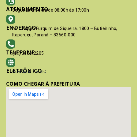
ATENDIMENTO
Segunda à Sexta de 08:00h às 17:00h
ENDEREÇO
Av. Crispim Furquim de Siqueira, 1800 – Butieirinho,
Itaperuçu, Paraná – 83560-000
TELEFONE
(41) 3603-2205
ELETRÔNICO
Ouvidoria
/
e-SIC
COMO CHEGAR À PREFEITURA