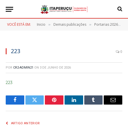
VOCÊ ESTÁ EM:
Inicio
Demais publicações
Portarias 2026
2
»
»
»
223
0
POR
CR2-ADMIN21
ON
3 DE JUNHO DE 2026
223
Facebook
Twitter
Pinterest
LinkedIn
Tumblr
E-
mail
ARTIGO ANTERIOR