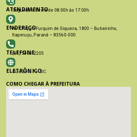
ATENDIMENTO
Segunda à Sexta de 08:00h às 17:00h
ENDEREÇO
Av. Crispim Furquim de Siqueira, 1800 – Butieirinho,
Itaperuçu, Paraná – 83560-000
TELEFONE
(41) 3603-2205
ELETRÔNICO
Ouvidoria
/
e-SIC
COMO CHEGAR À PREFEITURA