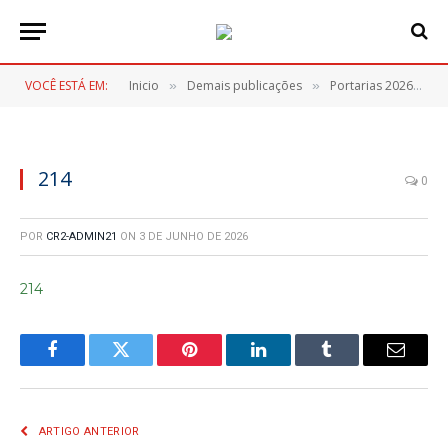
VOCÊ ESTÁ EM:
Inicio
Demais publicações
Portarias 2026
2
»
»
»
214
0
POR
CR2-ADMIN21
ON
3 DE JUNHO DE 2026
214
Facebook
Twitter
Pinterest
LinkedIn
Tumblr
E-
mail
ARTIGO ANTERIOR