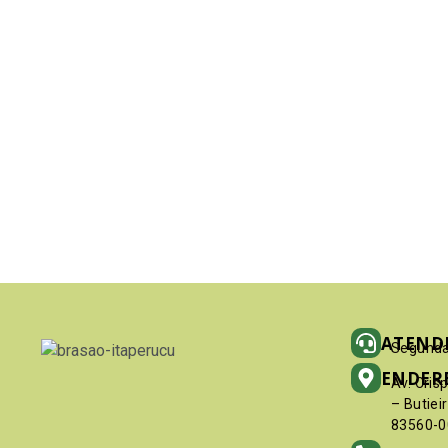
ATEND
Segunda
ENDER
Av. Cris
– Butiei
83560-0