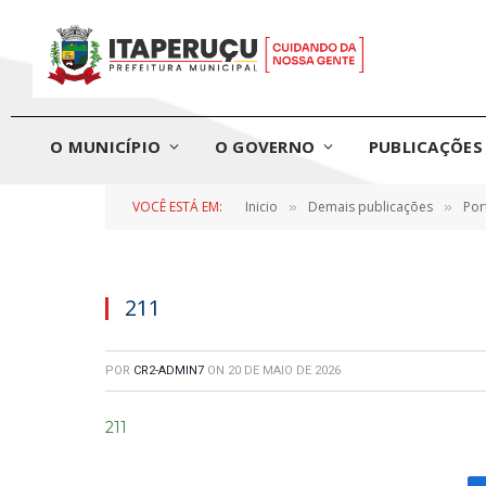
O MUNICÍPIO
O GOVERNO
PUBLICAÇÕES 
VOCÊ ESTÁ EM:
Inicio
Demais publicações
Por
»
»
211
POR
CR2-ADMIN7
ON
20 DE MAIO DE 2026
211