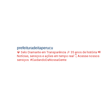
prefeituradeitaperucu
💎 Selo Diamante em Transparência
🎉 35 anos de história
📢
Notícias, serviços e ações em tempo real
👇 Acesse nossos
serviços:
#CuidandoDaNossaGente