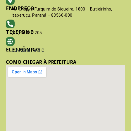
ENDEREÇO
Av. Crispim Furquim de Siqueira, 1800 – Butieirinho,
Itaperuçu, Paraná – 83560-000
TELEFONE
(41) 3603-2205
ELETRÔNICO
Ouvidoria
/
e-SIC
COMO CHEGAR À PREFEITURA