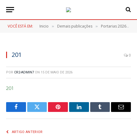
VOCÊ ESTÁ EM:
Inicio
Demais publicações
Portarias 2026
2
»
»
»
201
0
POR
CR2-ADMIN7
ON
15 DE MAIO DE 2026
201
Facebook
Twitter
Pinterest
LinkedIn
Tumblr
E-
mail
ARTIGO ANTERIOR