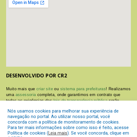
DESENVOLVIDO POR CR2
Muito mais que
criar site
ou
sistema para prefeituras
! Realizamos
uma
assessoria
completa, onde garantimos em contrato que
todas as exigências das
leis de transparência pública
serão
atendidas.
Nós usamos cookies para melhorar sua experiência de
navegação no portal. Ao utilizar nosso portal, você
Conheça o
PNTP
e o
Radar da Transparência Pública
concorda com a política de monitoramento de cookies.
Para ter mais informações sobre como isso é feito, acesse
Política de cookies (
Leia mais
). Se você concorda, clique em