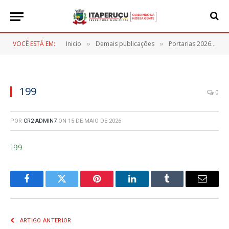
VOCÊ ESTÁ EM:
Inicio
Demais publicações
Portarias 2026
1
»
»
»
199
0
POR
CR2-ADMIN7
ON
15 DE MAIO DE 2026
199
Facebook
Twitter
Pinterest
LinkedIn
Tumblr
E-
mail
ARTIGO ANTERIOR