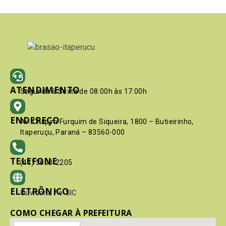
ATENDIMENTO
Segunda à Sexta de 08:00h às 17:00h
ENDEREÇO
Av. Crispim Furquim de Siqueira, 1800 – Butieirinho,
Itaperuçu, Paraná – 83560-000
TELEFONE
(41) 3603-2205
ELETRÔNICO
Ouvidoria
/
e-SIC
COMO CHEGAR À PREFEITURA