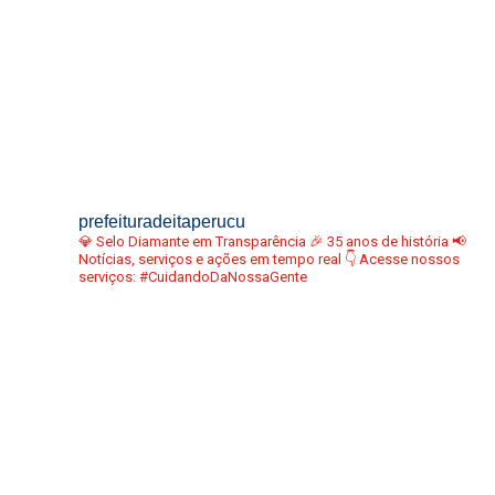
prefeituradeitaperucu
💎 Selo Diamante em Transparência
🎉 35 anos de história
📢
Notícias, serviços e ações em tempo real
👇 Acesse nossos
serviços:
#CuidandoDaNossaGente