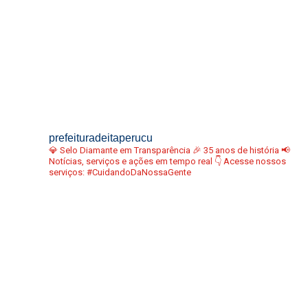
prefeituradeitaperucu
💎 Selo Diamante em Transparência
🎉 35 anos de história
📢
Notícias, serviços e ações em tempo real
👇 Acesse nossos
serviços:
#CuidandoDaNossaGente