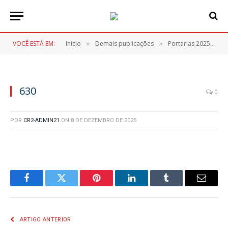
VOCÊ ESTÁ EM:
Inicio
Demais publicações
Portarias 2025
6
»
»
»
630
0
POR
CR2-ADMIN21
ON
8 DE DEZEMBRO DE 2025
Facebook
Twitter
Pinterest
LinkedIn
Tumblr
E-
mail
ARTIGO ANTERIOR