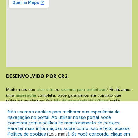
DESENVOLVIDO POR CR2
Muito mais que
criar site
ou
sistema para prefeituras
! Realizamos
uma
assessoria
completa, onde garantimos em contrato que
todas as exigências das
leis de transparência pública
serão
atendidas.
Nós usamos cookies para melhorar sua experiência de
navegação no portal. Ao utilizar nosso portal, você
Conheça o
PNTP
e o
Radar da Transparência Pública
concorda com a política de monitoramento de cookies.
Para ter mais informações sobre como isso é feito, acesse
Política de cookies (
Leia mais
). Se você concorda, clique em