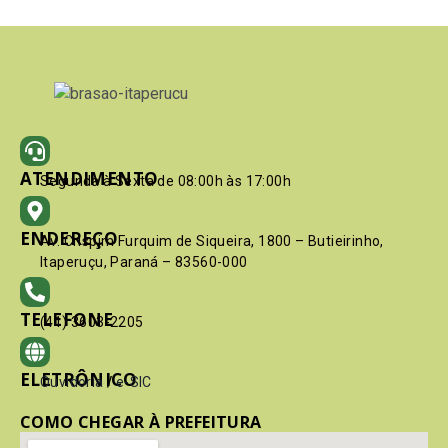
ATENDIMENTO
Segunda à Sexta de 08:00h às 17:00h
ENDEREÇO
Av. Crispim Furquim de Siqueira, 1800 – Butieirinho,
Itaperuçu, Paraná – 83560-000
TELEFONE
(41) 3603-2205
ELETRÔNICO
Ouvidoria
/
e-SIC
COMO CHEGAR À PREFEITURA