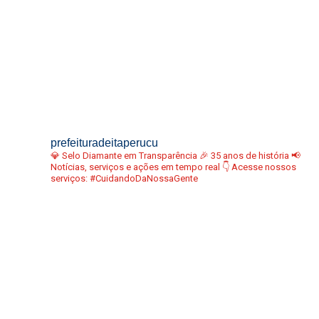
prefeituradeitaperucu
💎 Selo Diamante em Transparência
🎉 35 anos de história
📢
Notícias, serviços e ações em tempo real
👇 Acesse nossos
serviços:
#CuidandoDaNossaGente