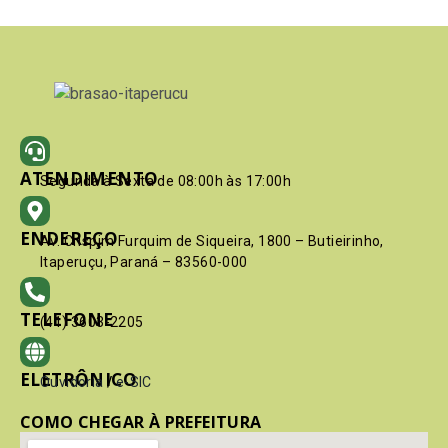
ATENDIMENTO
Segunda à Sexta de 08:00h às 17:00h
ENDEREÇO
Av. Crispim Furquim de Siqueira, 1800 – Butieirinho,
Itaperuçu, Paraná – 83560-000
TELEFONE
(41) 3603-2205
ELETRÔNICO
Ouvidoria
/
e-SIC
COMO CHEGAR À PREFEITURA