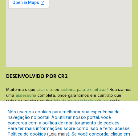
DESENVOLVIDO POR CR2
Muito mais que
criar site
ou
sistema para prefeituras
! Realizamos
uma
assessoria
completa, onde garantimos em contrato que
todas as exigências das
leis de transparência pública
serão
atendidas.
Nós usamos cookies para melhorar sua experiência de
navegação no portal. Ao utilizar nosso portal, você
Conheça o
PNTP
e o
Radar da Transparência Pública
concorda com a política de monitoramento de cookies.
Para ter mais informações sobre como isso é feito, acesse
Política de cookies (
Leia mais
). Se você concorda, clique em