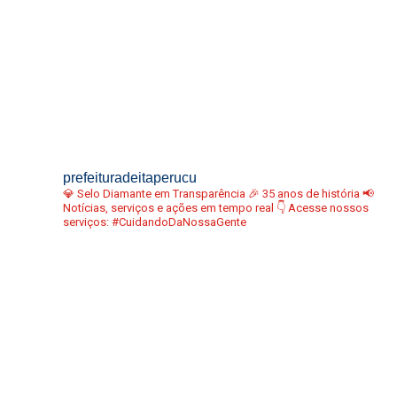
prefeituradeitaperucu
💎 Selo Diamante em Transparência
🎉 35 anos de história
📢
Notícias, serviços e ações em tempo real
👇 Acesse nossos
serviços:
#CuidandoDaNossaGente