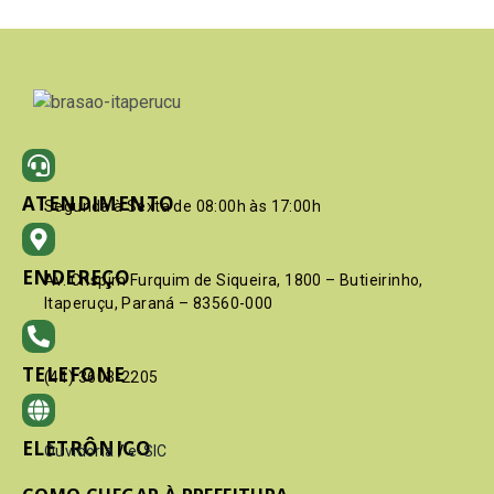
ATENDIMENTO
Segunda à Sexta de 08:00h às 17:00h
ENDEREÇO
Av. Crispim Furquim de Siqueira, 1800 – Butieirinho,
Itaperuçu, Paraná – 83560-000
TELEFONE
(41) 3603-2205
ELETRÔNICO
Ouvidoria
/
e-SIC