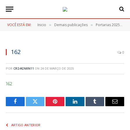
VOCÊ ESTÁ EM:
Inicio
Demais publicações
Portarias 2025
1
»
»
»
162
0
POR
CR2-ADMIN11
ON
24 DE MARÇO DE 2025
162
Facebook
Twitter
Pinterest
LinkedIn
Tumblr
E-
mail
ARTIGO ANTERIOR