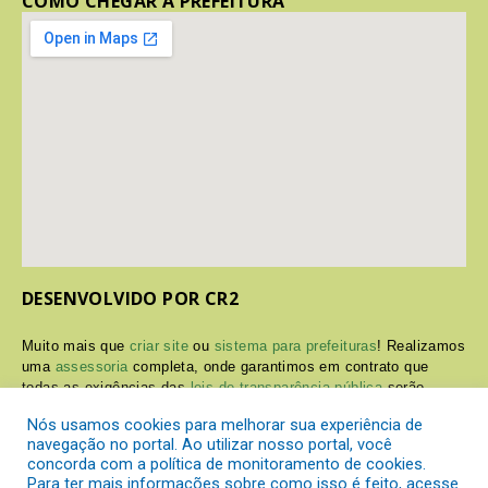
COMO CHEGAR À PREFEITURA
DESENVOLVIDO POR CR2
Muito mais que
criar site
ou
sistema para prefeituras
! Realizamos
uma
assessoria
completa, onde garantimos em contrato que
todas as exigências das
leis de transparência pública
serão
atendidas.
Nós usamos cookies para melhorar sua experiência de
navegação no portal. Ao utilizar nosso portal, você
Conheça o
PNTP
e o
Radar da Transparência Pública
concorda com a política de monitoramento de cookies.
Para ter mais informações sobre como isso é feito, acesse