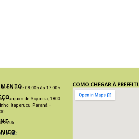
COMO CHEGAR À PREFEIT
IMENTO
 à Sexta de 08:00h às 17:00h
EÇO
pim Furquim de Siqueira, 1800
rinho, Itaperuçu, Paraná –
00
ONE
03-2205
ÔNICO
a
/
e-SIC