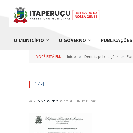
O MUNICÍPIO
O GOVERNO
PUBLICAÇÕES 
VOCÊ ESTÁ EM:
Inicio
Demais publicações
Por
»
»
144
POR
CR2-ADMIN12
ON
12 DE JUNHO DE 2025