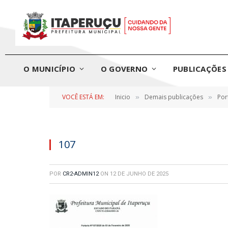
O MUNICÍPIO
O GOVERNO
PUBLICAÇÕES 
VOCÊ ESTÁ EM:
Inicio
Demais publicações
Por
»
»
107
POR
CR2-ADMIN12
ON
12 DE JUNHO DE 2025