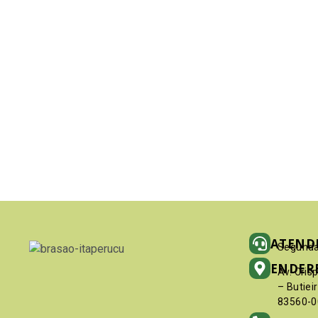
ATEND
Segunda
ENDER
Av. Cris
– Butiei
83560-0