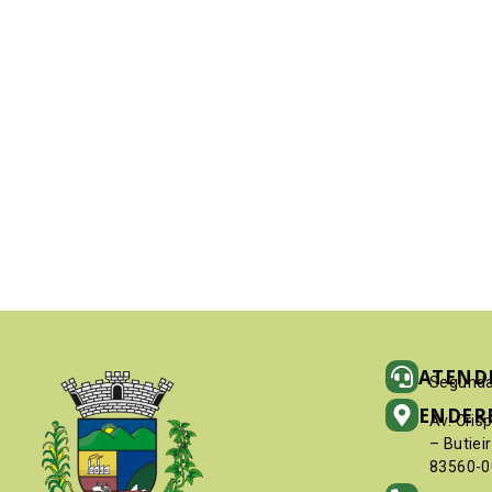
ATEND
Segunda
ENDER
Av. Cris
– Butiei
83560-0