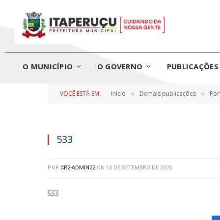
O MUNICÍPIO
O GOVERNO
PUBLICAÇÕES 
VOCÊ ESTÁ EM:
Inicio
Demais publicações
Por
»
»
533
POR
CR2-ADMIN22
ON
15 DE SETEMBRO DE 2025
533