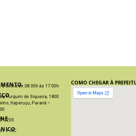
COMO CHEGAR À PREFEIT
IMENTO
 à Sexta de 08:00h às 17:00h
EÇO
pim Furquim de Siqueira, 1800
rinho, Itaperuçu, Paraná –
00
ONE
03-2205
ÔNICO
a
/
e-SIC