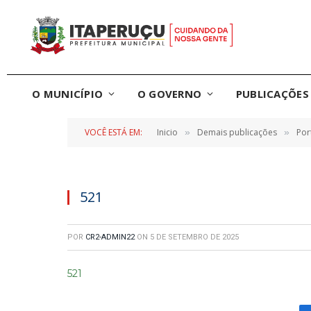
O MUNICÍPIO
O GOVERNO
PUBLICAÇÕES 
VOCÊ ESTÁ EM:
Inicio
Demais publicações
Por
»
»
521
POR
CR2-ADMIN22
ON
5 DE SETEMBRO DE 2025
521